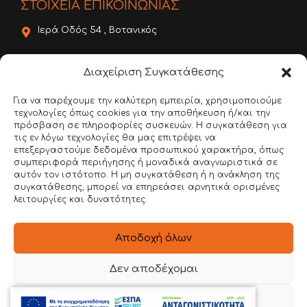
ΣΤΟΙΧΕΙΑ ΕΠΙΚΟΙΝΩΝΙΑΣ
Ιερά Οδός 54 , Βοτανικός
22620 56888
Διαχείριση Συγκατάθεσης
6981 136780
Για να παρέχουμε την καλύτερη εμπειρία, χρησιμοποιούμε
τεχνολογίες όπως cookies για την αποθήκευση ή/και την
info@dimitroulakos.gr
πρόσβαση σε πληροφορίες συσκευών. Η συγκατάθεση για
τις εν λόγω τεχνολογίες θα μας επιτρέψει να
Αξιολογήστε μας!
επεξεργαστούμε δεδομένα προσωπικού χαρακτήρα, όπως
συμπεριφορά περιήγησης ή μοναδικά αναγνωριστικά σε
αυτόν τον ιστότοπο. Η μη συγκατάθεση ή η ανάκληση της
συγκατάθεσης, μπορεί να επηρεάσει αρνητικά ορισμένες
λειτουργίες και δυνατότητες.
Αποδοχή όλων
Google Review
Δεν αποδέχομαι
Προβολή προτιμήσεων
© 2026 Θ. ΔΗΜΗΤΡΟΥΛΑΚΟΣ Α.Β.Ε.Ε. | All Rights