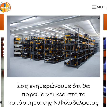
ΜΕΝΟ
Αρχική σελίδα
/
ΠΡΟΪΟΝΤΑ
/
ΣΥΣΤΗΜΑ ΙΜΙΒΑΡΕΩΣ ΤΥΠΟΥ – MIDI RACK
Σας ενημερώνουμε ότι θα
παραμείνει κλειστό το
κατάστημα της Ν.Φιλαδέλφειας