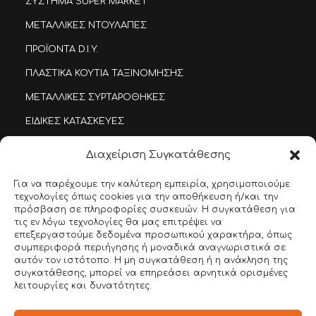
ΣΥΣΤΗΜΑ SUPER MARKET
ΜΕΤΑΛΛΙΚΕΣ ΝΤΟΥΛΑΠΕΣ
ΠΡΟΪΟΝΤΑ D.I.Y.
ΠΛΑΣΤΙΚΑ ΚΟΥΤΙΑ ΤΑΞΙΝΟΜΗΣΗΣ
ΜΕΤΑΛΛΙΚΕΣ ΣΥΡΤΑΡΟΘΗΚΕΣ
ΕΙΔΙΚΕΣ ΚΑΤΑΣΚΕΥΕΣ
ΣΥΣΤΗΜΑ DEMI RACK
Διαχείριση Συγκατάθεσης
ΙΜΑΤΙΟΘΗΚΕΣ & ΠΑΓΚΟΙ ΑΠΟΔΥΤΗΡΙΩΝ
Για να παρέχουμε την καλύτερη εμπειρία, χρησιμοποιούμε
ΠΑΓΚΟΙ ΕΡΓΑΣΙΑΣ
τεχνολογίες όπως cookies για την αποθήκευση ή/και την
πρόσβαση σε πληροφορίες συσκευών. Η συγκατάθεση για
INOX DEMI-RACK
τις εν λόγω τεχνολογίες θα μας επιτρέψει να
επεξεργαστούμε δεδομένα προσωπικού χαρακτήρα, όπως
συμπεριφορά περιήγησης ή μοναδικά αναγνωριστικά σε
SITEMAP
αυτόν τον ιστότοπο. Η μη συγκατάθεση ή η ανάκληση της
συγκατάθεσης, μπορεί να επηρεάσει αρνητικά ορισμένες
λειτουργίες και δυνατότητες.
ΑΡΧΙΚΗ
ΕΤΑΙΡΕΙΑ