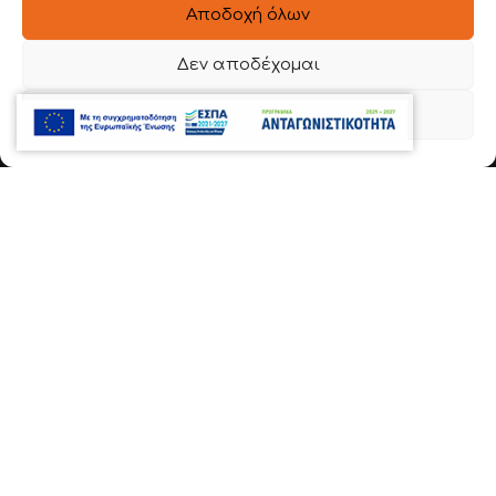
Αποδοχή όλων
BOPLAN
Δεν αποδέχομαι
ΥΠΗΡΕΣΙΕΣ
ΕΡΓΑ
Προβολή προτιμήσεων
ΤΡΟΠΟΣ ΧΡΗΣΗΣ
ΕΝΤΥΠΟΙ ΚΑΤΑΛΟΓΟΙ
BLOG
ΕΠΙΚΟΙΝΩΝΙΑ
ΣΤΟΙΧΕΙΑ ΕΠΙΚΟΙΝΩΝΙΑΣ
Ιερά Οδός 54 , Βοτανικός
22620 56888
6981 136780