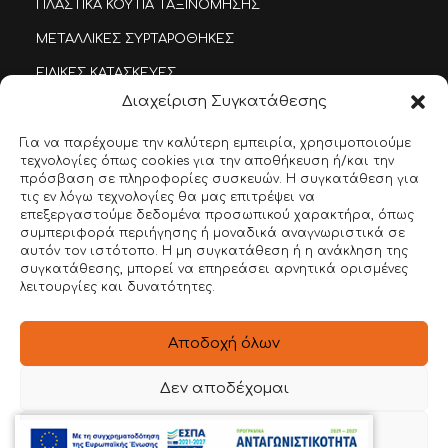
ΠΛΑΣΤΙΚΑ ΚΟΥΤΙΑ ΤΑΞΙΝΟΜΗΣΗΣ
ΜΕΤΑΛΛΙΚΕΣ ΣΥΡΤΑΡΟΘΗΚΕΣ
ΕΙΔΙΚΕΣ ΚΑΤΑΣΚΕΥΕΣ
Διαχείριση Συγκατάθεσης
ΣΥΣΤΗΜΑ DEMI RACK
ΙΜΑΤΙΟΘΗΚΕΣ & ΠΑΓΚΟΙ ΑΠΟΔΥΤΗΡΙΩΝ
Για να παρέχουμε την καλύτερη εμπειρία, χρησιμοποιούμε
τεχνολογίες όπως cookies για την αποθήκευση ή/και την
ΠΑΓΚΟΙ ΕΡΓΑΣΙΑΣ
πρόσβαση σε πληροφορίες συσκευών. Η συγκατάθεση για
τις εν λόγω τεχνολογίες θα μας επιτρέψει να
INOX DEMI-RACK
επεξεργαστούμε δεδομένα προσωπικού χαρακτήρα, όπως
συμπεριφορά περιήγησης ή μοναδικά αναγνωριστικά σε
αυτόν τον ιστότοπο. Η μη συγκατάθεση ή η ανάκληση της
SITEMAP
συγκατάθεσης, μπορεί να επηρεάσει αρνητικά ορισμένες
λειτουργίες και δυνατότητες.
ΑΡΧΙΚΗ
Αποδοχή όλων
ΕΤΑΙΡΕΙΑ
BOPLAN
Δεν αποδέχομαι
ΥΠΗΡΕΣΙΕΣ
Προβολή προτιμήσεων
ΕΡΓΑ