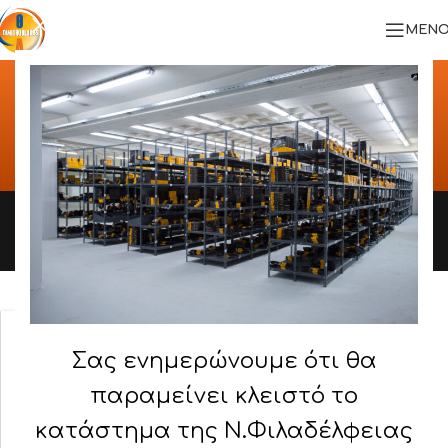
ΜΕΝΟ
ΜΕΤΑΛΛΙΚΕΣ
ΝΤΟΥΛΑΠΕΣ
Αρχική σελίδα
/
ΠΡΟΪΟΝΤΑ
/
ΜΕΤΑΛΛΙΚΕΣ ΝΤΟΥΛΑΠΕΣ
Παράγουμε
στην
Ελλάδα,
δυναμώνουμε
την
Ελλάδα.
Σας ενημερώνουμε ότι θα
παραμείνει κλειστό το
κατάστημα της Ν.Φιλαδέλφειας