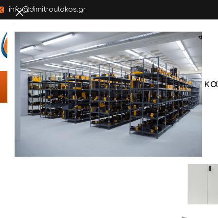
info@dimitroulakos.gr
ΑΡΧΙΚΗ
ΕΤΑΙΡΕΙΑ
Π
Αρχική σελίδα
/
ΠΡΟΪΟΝΤΑ
/
ΜΕΤΑΛΛΙΚΕΣ ΝΤΟΥΛΑΠΕΣ
/
ΜΕΤ
κα