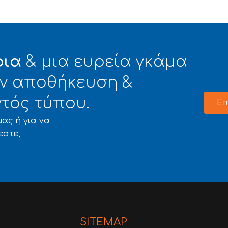
φια
& μια ευρεία γκάμα
την αποθήκευση &
τός τύπου.
Επ
ας ή για να
εστε,
SITEMAP