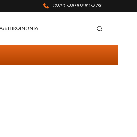
22620 56888
6981136780
OG
ΕΠΙΚΟΙΝΩΝΙΑ