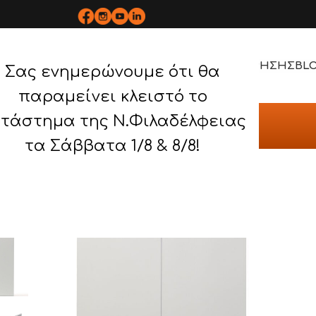
ΡΟΪΟΝΤΑ
BOPLAN
ΥΠΗΡΕΣΙΕΣ
ΕΡΓΑ
ΤΡΟΠΟΣ ΧΡΗΣΗΣ
BL
Σας ενημερώνουμε ότι θα
παραμείνει κλειστό το
ΑΛΛΙΚΕΣ ΝΤΟΥΛΑΠΕΣ
τάστημα της Ν.Φιλαδέλφειας
τα Σάββατα 1/8 & 8/8!