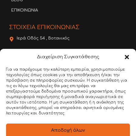
BLOG
ΕΠΙΚΟΙΝΩΝΙΑ
ΣΤΟΙΧΕΙΑ ΕΠΙΚΟΙΝΩΝΙΑΣ
Ιερά Οδός 54 , Βοτανικός
22620 56888
Διαχείριση Συγκατάθεσης
6981 136780
Για να παρέχουμε την καλύτερη εμπειρία, χρησιμοποιούμε
τεχνολογίες όπως cookies για την αποθήκευση ή/και την
info@dimitroulakos.gr
πρόσβαση σε πληροφορίες συσκευών. Η συγκατάθεση για
τις εν λόγω τεχνολογίες θα μας επιτρέψει να
Αξιολογήστε μας!
επεξεργαστούμε δεδομένα προσωπικού χαρακτήρα, όπως
συμπεριφορά περιήγησης ή μοναδικά αναγνωριστικά σε
αυτόν τον ιστότοπο. Η μη συγκατάθεση ή η ανάκληση της
συγκατάθεσης, μπορεί να επηρεάσει αρνητικά ορισμένες
λειτουργίες και δυνατότητες.
Αποδοχή όλων