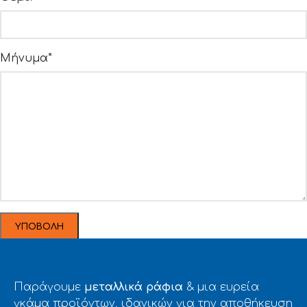
Μήνυμα*
Παράγουμε
μεταλλικά ράφια
& μια ευρεία
γκάμα προϊόντων, ιδανικών για την αποθήκευση