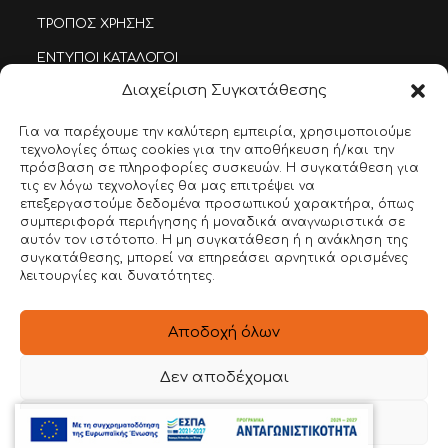
ΤΡΟΠΟΣ ΧΡΗΣΗΣ
ΕΝΤΥΠΟΙ ΚΑΤΑΛΟΓΟΙ
Διαχείριση Συγκατάθεσης
BLOG
ΕΠΙΚΟΙΝΩΝΙΑ
Για να παρέχουμε την καλύτερη εμπειρία, χρησιμοποιούμε
τεχνολογίες όπως cookies για την αποθήκευση ή/και την
πρόσβαση σε πληροφορίες συσκευών. Η συγκατάθεση για
ΣΤΟΙΧΕΙΑ ΕΠΙΚΟΙΝΩΝΙΑΣ
τις εν λόγω τεχνολογίες θα μας επιτρέψει να
επεξεργαστούμε δεδομένα προσωπικού χαρακτήρα, όπως
Ιερά Οδός 54 , Βοτανικός
συμπεριφορά περιήγησης ή μοναδικά αναγνωριστικά σε
αυτόν τον ιστότοπο. Η μη συγκατάθεση ή η ανάκληση της
συγκατάθεσης, μπορεί να επηρεάσει αρνητικά ορισμένες
22620 56888
λειτουργίες και δυνατότητες.
6981 136780
Αποδοχή όλων
info@dimitroulakos.gr
Δεν αποδέχομαι
Αξιολογήστε μας!
Προβολή προτιμήσεων