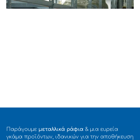
ΤΥΠΟΥ DEXION
ΕΤΑΙΡΕΙΑ ΠΑΡΟΧΗΣ ΑΕΡΙΟΥ ΑΤΤΙΚΗΣ Α.Ε.
Παράγουμε
μεταλλικά ράφια
& μια ευρεία
γκάμα προϊόντων, ιδανικών για την αποθήκευση