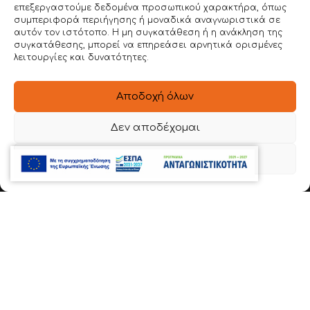
επεξεργαστούμε δεδομένα προσωπικού χαρακτήρα, όπως
συμπεριφορά περιήγησης ή μοναδικά αναγνωριστικά σε
ΕΠΙΚΟΙΝΩΝΙΑ
αυτόν τον ιστότοπο. Η μη συγκατάθεση ή η ανάκληση της
συγκατάθεσης, μπορεί να επηρεάσει αρνητικά ορισμένες
ΣΤΟΙΧΕΙΑ ΕΠΙΚΟΙΝΩΝΙΑΣ
λειτουργίες και δυνατότητες.
Ιερά Οδός 54 , Βοτανικός
Αποδοχή όλων
22620 56888
Δεν αποδέχομαι
6981 136780
Προβολή προτιμήσεων
info@dimitroulakos.gr
Αξιολογήστε μας!