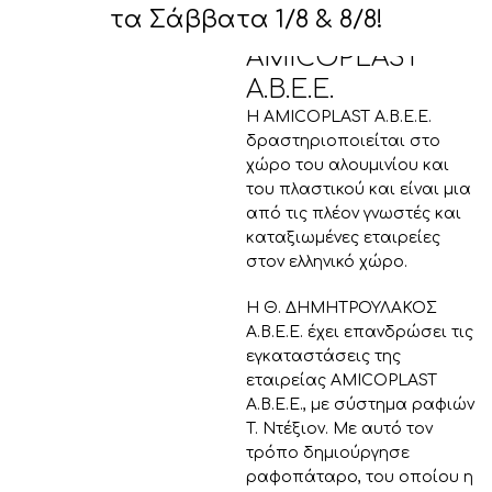
τα Σάββατα 1/8 & 8/8!
AMICOPLAST
Α.Β.Ε.Ε.
Η AMICOPLAST Α.Β.Ε.Ε.
δραστηριοποιείται στο
χώρο του αλουμινίου και
του πλαστικού και είναι μια
από τις πλέον γνωστές και
καταξιωμένες εταιρείες
στον ελληνικό χώρο.
H Θ. ΔΗΜΗΤΡΟΥΛΑΚΟΣ
Α.Β.Ε.Ε. έχει επανδρώσει τις
εγκαταστάσεις της
εταιρείας AMICOPLAST
Α.Β.Ε.Ε., με σύστημα ραφιών
T. Ντέξιον. Με αυτό τον
τρόπο δημιούργησε
ραφοπάταρο, του οποίου η