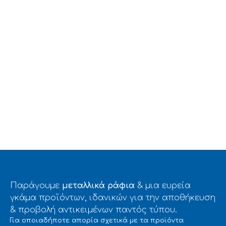
ΕΞΟΠΛΙΣΜΟΥ
Παράγουμε
μεταλλικά ράφια
& μια ευρεία
γκάμα προϊόντων, ιδανικών για την αποθήκευση
& προβολή αντικειμένων παντός τύπου.
Για οποιαδήποτε απορία σχετικά με τα προϊόντα