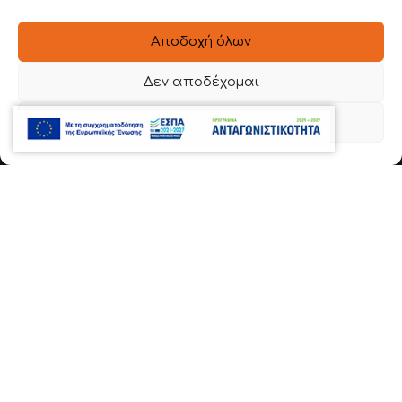
ΣΤΟΙΧΕΙΑ ΕΠΙΚΟΙΝΩΝΙΑΣ
Αποδοχή όλων
Ιερά Οδός 54 , Βοτανικός
Δεν αποδέχομαι
22620 56888
Προβολή προτιμήσεων
6981 136780
info@dimitroulakos.gr
Αξιολογήστε μας!
Google Review