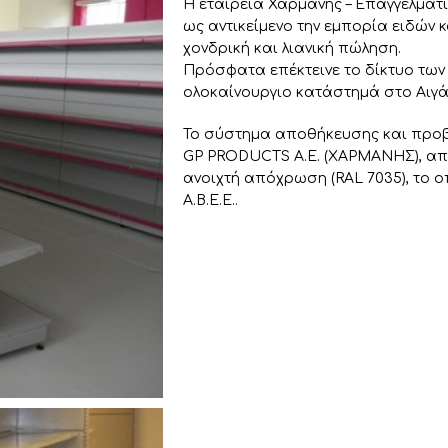
Η εταιρεία Χαρμάνης – Επαγγελματι
ως αντικείμενο την εμπορία ειδών κ
χονδρική και λιανική πώληση.
Πρόσφατα επέκτεινε το δίκτυο των 
ολοκαίνουργιο κατάστημά στο Αιγάλ
Το σύστημα αποθήκευσης και προβο
GP PRODUCTS A.E. (XΑΡΜΑΝΗΣ), απο
ανοιχτή απόχρωση (RAL 7035), το 
Α.Β.Ε.Ε..