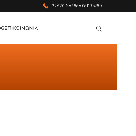
22620 56888
6981136780
OG
ΕΠΙΚΟΙΝΩΝΙΑ