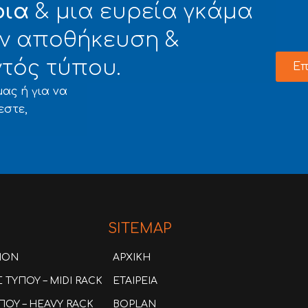
φια
& μια ευρεία γκάμα
Α.Ε.Β.Ε.
την αποθήκευση &
τός τύπου.
Επ
ας ή για να
εστε,
SITEMAP
ION
ΑΡΧΙΚΗ
ΤΥΠΟΥ – MIDI RACK
ΕΤΑΙΡΕΙΑ
ΟΥ – HEAVY RACK
BOPLAN