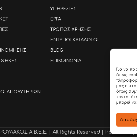
R
ΥΠΗΡΕΣΙΕΣ
KET
ΕΡΓΑ
ΠΕΣ
ΤΡΟΠΟΣ ΧΡΗΣΗΣ
ΕΝΤΥΠΟΙ ΚΑΤΑΛΟΓΟΙ
ΑΞΙΝΟΜΗΣΗΣ
BLOG
ΟΘΗΚΕΣ
ΕΠΙΚΟΙΝΩΝΙΑ
Για να πα
όπως cook
πληροφορί
μας επιτ
όπως συμ
ΚΟΙ ΑΠΟΔΥΤΗΡΙΩΝ
τον ιστότ
μπορεί να
Αποδοχ
ΥΛΑΚΟΣ Α.Β.Ε.Ε. | All Rights Reserved | Powered by