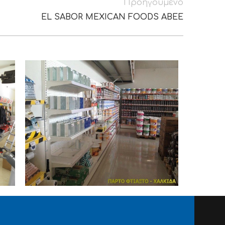
Προηγούμενο
EL SABOR MEXICAN FOODS ABEE
SUPER MARKET
SUPER 
ΠΑΡΤΟ ΦΤΙΑΞΤΟ
ΣΤΟΥ