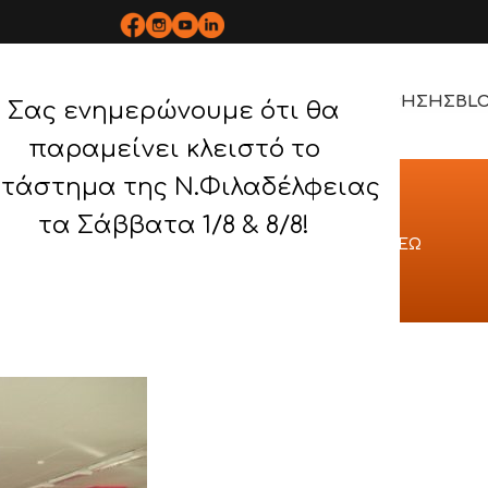
ΡΟΪΟΝΤΑ
BOPLAN
ΥΠΗΡΕΣΙΕΣ
ΕΡΓΑ
ΤΡΟΠΟΣ ΧΡΗΣΗΣ
BL
Σας ενημερώνουμε ότι θα
παραμείνει κλειστό το
τάστημα της Ν.Φιλαδέλφειας
ΠΟΙΗΜΕΝΑ ΕΡΓΑ
τα Σάββατα 1/8 & 8/8!
ΕΝΑ ΕΡΓΑ
/
GP PRODUCTS A.E. (XΑΡΜΑΝΗΣ) ΑΙΓΑΛΕΩ