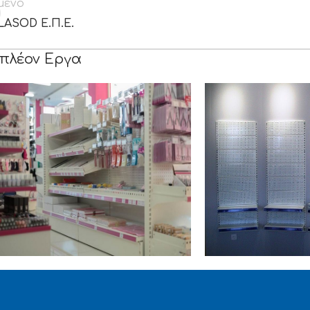
μενο
ASOD Ε.Π.Ε.
πλέον Εργα
UPER MARKET
SUPER MARKET
GP PRODUCTS A.E.
ΚΑΥΚΑΣ Α.Ε.