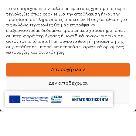
ΕΝΤΥΠΟΙ ΚΑΤΑΛΟΓΟΙ
Για να παρέχουμε την καλύτερη εμπειρία, χρησιμοποιούμε
BLOG
τεχνολογίες όπως cookies για την αποθήκευση ή/και την
πρόσβαση σε πληροφορίες συσκευών. Η συγκατάθεση για
ΕΠΙΚΟΙΝΩΝΙΑ
τις εν λόγω τεχνολογίες θα μας επιτρέψει να
επεξεργαστούμε δεδομένα προσωπικού χαρακτήρα, όπως
συμπεριφορά περιήγησης ή μοναδικά αναγνωριστικά σε
ΣΤΟΙΧΕΙΑ ΕΠΙΚΟΙΝΩΝΙΑΣ
αυτόν τον ιστότοπο. Η μη συγκατάθεση ή η ανάκληση της
συγκατάθεσης, μπορεί να επηρεάσει αρνητικά ορισμένες
Ιερά Οδός 54 , Βοτανικός
λειτουργίες και δυνατότητες.
22620 56888
Αποδοχή όλων
6981 136780
Δεν αποδέχομαι
info@dimitroulakos.gr
Προβολή προτιμήσεων
Αξιολογήστε μας!