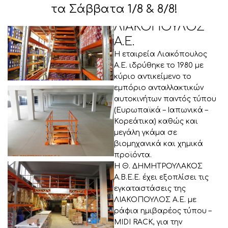
τα Σάββατα 1/8 & 8/8!
ΛΙΑΚΟΠΟΥΛΟΣ
Α.Ε.
Η εταιρεία Λιακόπουλος
Α.Ε. ιδρύθηκε το 1980 με
κύριο αντικείμενο το
εμπόριο ανταλλακτικών
αυτοκινήτων παντός τύπου
(Ευρωπαϊκά – Ιαπωνικά –
Κορεάτικα) καθώς και
μεγάλη γκάμα σε
βιομηχανικά και χημικά
προϊόντα.
Η Θ. ΔΗΜΗΤΡΟΥΛΑΚΟΣ
Α.Β.Ε.Ε. έχει εξοπλίσει τις
εγκαταστάσεις της
ΛΙΑΚΟΠΟΥΛΟΣ Α.Ε. με
ράφια ημιβαρέος τύπου –
MIDI RACK, για την