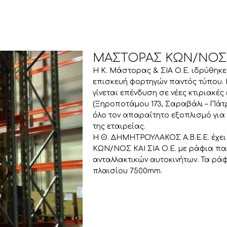
ΜΑΣΤΟΡΑΣ ΚΩΝ/ΝΟΣ Κ
Η Κ. Μάστορας & ΣΙΑ Ο.Ε. ιδρύθηκε
επισκευή φορτηγών παντός τύπου. 
γίνεται επένδυση σε νέες κτιριακέ
(Ξηροποτάμου 173, Σαραβάλι – Πάτρ
όλο τον απαραίτητο εξοπλισμό για
της εταιρείας.
Η Θ. ΔΗΜΗΤΡΟΥΛΑΚΟΣ Α.Β.Ε.Ε. έχει
ΚΩΝ/ΝΟΣ ΚΑΙ ΣΙΑ Ο.Ε. με ράφια πα
ανταλλακτικών αυτοκινήτων. Τα ράφ
πλαισίου 7500mm.