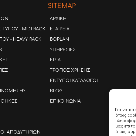
SITEMAP
ION
ΑΡΧΙΚΗ
ΤΥΠΟΥ – MIDI RACK
ΕΤΑΙΡΕΙΑ
ΟΥ – HEAVY RACK
BOPLAN
R
ΥΠΗΡΕΣΙΕΣ
KET
ΕΡΓΑ
ΠΕΣ
ΤΡΟΠΟΣ ΧΡΗΣΗΣ
ΕΝΤΥΠΟΙ ΚΑΤΑΛΟΓΟΙ
ΑΞΙΝΟΜΗΣΗΣ
BLOG
ΟΘΗΚΕΣ
ΕΠΙΚΟΙΝΩΝΙΑ
Για να πα
όπως cook
πληροφορί
μας επιτ
όπως συμ
ΚΟΙ ΑΠΟΔΥΤΗΡΙΩΝ