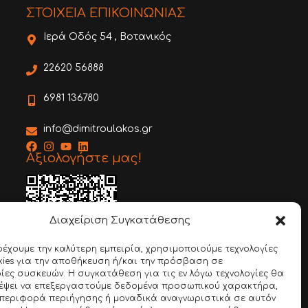
ΣΤΟΙΧΕΙΑ ΕΠΙΚΟΙΝΩΝΙΑΣ
Ιερά Οδός 54 , Βοτανικός
22620 56888
6981 136780
info@dimitroulakos.gr
Αξιολογήστε μας!
Διαχείριση Συγκατάθεσης
ρέχουμε την καλύτερη εμπειρία, χρησιμοποιούμε τεχνολογίες
ies για την αποθήκευση ή/και την πρόσβαση σε
Google Review
ες συσκευών. Η συγκατάθεση για τις εν λόγω τεχνολογίες θα
ρέψει να επεξεργαστούμε δεδομένα προσωπικού χαρακτήρα,
περιφορά περιήγησης ή μοναδικά αναγνωριστικά σε αυτόν