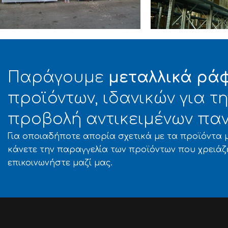
EAVY RACK/ΒΑΡΕΟΣ ΤΥΠΟΥ
HEAVY RACK/ΒΑΡΕΟ
ΧΑΛΚΟΡ Α.Ε
ΒΑΜΒΑΞ Α.Ε. –
Παράγουμε
μεταλλικά ρά
ΟΙΚΙΑΚΟΥ ΕΞΟ
προϊόντων, ιδανικών για 
προβολή αντικειμένων παν
Για οποιαδήποτε απορία σχετικά με τα προϊόντα μ
κάνετε την παραγγελία των προϊόντων που χρειάζ
επικοινωνήστε μαζί μας.