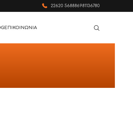
22620 56888
6981136780
OG
ΕΠΙΚΟΙΝΩΝΙΑ