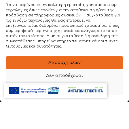
ΕΝΤΥΠΟΙ ΚΑΤΑΛΟΓΟΙ
Για να παρέχουμε την καλύτερη εμπειρία, χρησιμοποιούμε
BLOG
τεχνολογίες όπως cookies για την αποθήκευση ή/και την
πρόσβαση σε πληροφορίες συσκευών. Η συγκατάθεση για
ΕΠΙΚΟΙΝΩΝΙΑ
τις εν λόγω τεχνολογίες θα μας επιτρέψει να
επεξεργαστούμε δεδομένα προσωπικού χαρακτήρα, όπως
συμπεριφορά περιήγησης ή μοναδικά αναγνωριστικά σε
ΣΤΟΙΧΕΙΑ ΕΠΙΚΟΙΝΩΝΙΑΣ
αυτόν τον ιστότοπο. Η μη συγκατάθεση ή η ανάκληση της
συγκατάθεσης, μπορεί να επηρεάσει αρνητικά ορισμένες
Ιερά Οδός 54 , Βοτανικός
λειτουργίες και δυνατότητες.
22620 56888
Αποδοχή όλων
6981 136780
Δεν αποδέχομαι
info@dimitroulakos.gr
Προβολή προτιμήσεων
Αξιολογήστε μας!