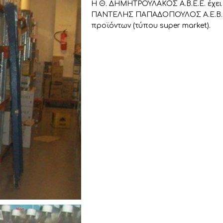
Η Θ. ΔΗΜΗΤΡΟΥΛΑΚΟΣ Α.Β.Ε.Ε. έχει
ΠΑΝΤΕΛΗΣ ΠΑΠΑΔΟΠΟΥΛΟΣ Α.Ε.Β.Ε.
προϊόντων (τύπου super market).