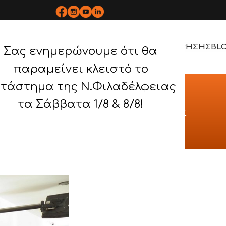
ΡΟΪΟΝΤΑ
BOPLAN
ΥΠΗΡΕΣΙΕΣ
ΕΡΓΑ
ΤΡΟΠΟΣ ΧΡΗΣΗΣ
BL
Σας ενημερώνουμε ότι θα
παραμείνει κλειστό το
τάστημα της Ν.Φιλαδέλφειας
ΠΟΙΗΜΕΝΑ ΕΡΓΑ
τα Σάββατα 1/8 & 8/8!
ΜΕΝΑ ΕΡΓΑ
/
ΠΑΝΤΕΛΗΣ ΠΑΠΑΔΟΠΟΥΛΟΣ Α.Ε.Β.Ε.