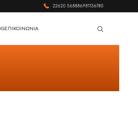
22620 56888
6981136780
OG
ΕΠΙΚΟΙΝΩΝΙΑ