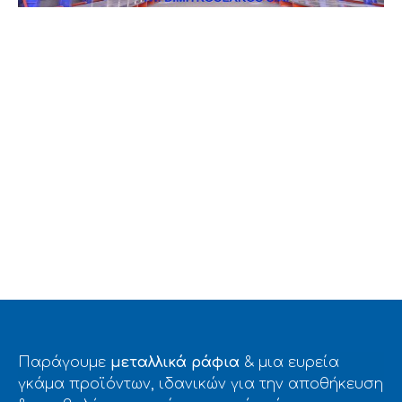
CANTILEVER
ΚΟΡΙΝΘΟΣ POWER Α.Ε.
Παράγουμε
μεταλλικά ράφια
& μια ευρεία
γκάμα προϊόντων, ιδανικών για την αποθήκευση