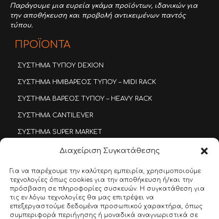
Παράγουμε μια ευρεία γκάμα προϊόντων,
ιδανικών για
την αποθήκευση και προβολή αντικειμένων παντός
τύπου.
ΠΡΟΪΟΝΤΑ
ΣΥΣΤΗΜΑ ΤΥΠΟΥ DEXION
ΣΥΣΤΗΜΑ ΗΜΙΒΑΡΕΟΣ ΤΥΠΟΥ – MIDI RACK
ΣΥΣΤΗΜΑ ΒΑΡΕΟΣ ΤΥΠΟΥ – HEAVY RACK
ΣΥΣΤΗΜΑ CANTILEVER
ΣΥΣΤΗΜΑ SUPER MARKET
ΜΕΤΑΛΛΙΚΕΣ ΝΤΟΥΛΑΠΕΣ
Διαχείριση Συγκατάθεσης
ΠΡΟΪΟΝΤΑ D.I.Y.
Για να παρέχουμε την καλύτερη εμπειρία, χρησιμοποιούμε
τεχνολογίες όπως cookies για την αποθήκευση ή/και την
ΠΛΑΣΤΙΚΑ ΚΟΥΤΙΑ ΤΑΞΙΝΟΜΗΣΗΣ
πρόσβαση σε πληροφορίες συσκευών. Η συγκατάθεση για
τις εν λόγω τεχνολογίες θα μας επιτρέψει να
ΜΕΤΑΛΛΙΚΕΣ ΣΥΡΤΑΡΟΘΗΚΕΣ
επεξεργαστούμε δεδομένα προσωπικού χαρακτήρα, όπως
συμπεριφορά περιήγησης ή μοναδικά αναγνωριστικά σε
ΕΙΔΙΚΕΣ ΚΑΤΑΣΚΕΥΕΣ