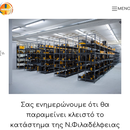
ΜΕΝΟ
Wishlist
Αρχική
/
Wishlist
[woodmart_wishlist]
Σας ενημερώνουμε ότι θα
παραμείνει κλειστό το
κατάστημα της Ν.Φιλαδέλφειας