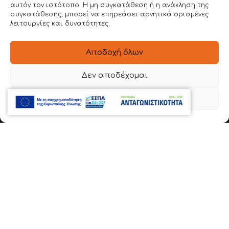
αυτόν τον ιστότοπο. Η μη συγκατάθεση ή η ανάκληση της
ΣΥΣΤΗΜΑ DEMI RACK
συγκατάθεσης, μπορεί να επηρεάσει αρνητικά ορισμένες
λειτουργίες και δυνατότητες.
ΙΜΑΤΙΟΘΗΚΕΣ & ΠΑΓΚΟΙ ΑΠΟΔΥΤΗΡΙΩΝ
ΠΑΓΚΟΙ ΕΡΓΑΣΙΑΣ
Αποδοχή όλων
INOX DEMI-RACK
Δεν αποδέχομαι
SITEMAP
Προβολή προτιμήσεων
ΑΡΧΙΚΗ
ΕΤΑΙΡΕΙΑ
BOPLAN
ΥΠΗΡΕΣΙΕΣ
ΕΡΓΑ
ΤΡΟΠΟΣ ΧΡΗΣΗΣ
ΕΝΤΥΠΟΙ ΚΑΤΑΛΟΓΟΙ