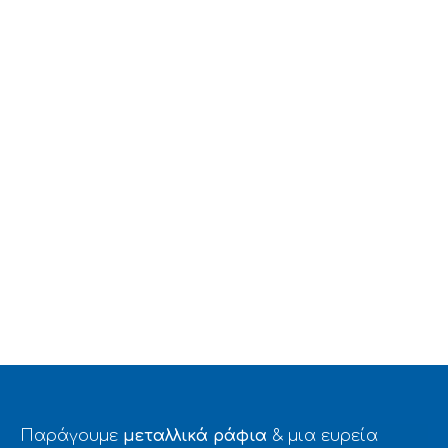
Παράγουμε
μεταλλικά ράφια
& μια ευρεία