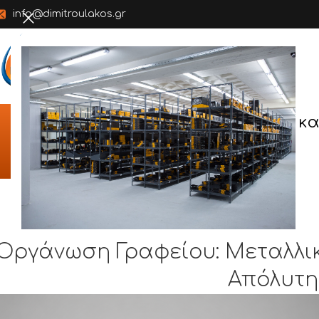
info@dimitroulakos.gr
ΑΡΧΙΚΗ
ΕΤΑΙΡΕΙΑ
Π
κα
ΛΎΣΕΙΣ 
Οργάνωση Γραφείου: Μεταλλι
Απόλυτη