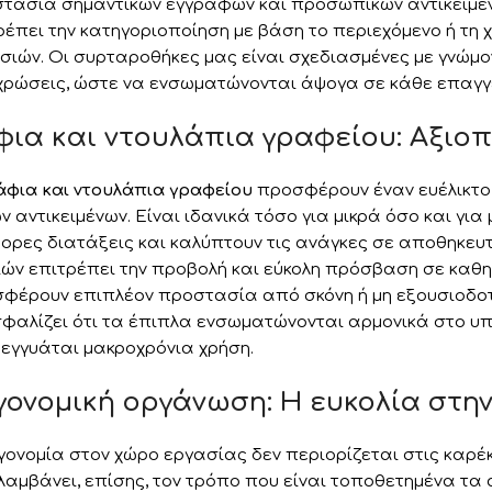
τασία σημαντικών εγγράφων και προσωπικών αντικειμέ
ρέπει την κατηγοριοποίηση με βάση το περιεχόμενο ή τη 
σιών. Οι συρταροθήκες μας είναι σχεδιασμένες με γνώμον
ρώσεις, ώστε να ενσωματώνονται άψογα σε κάθε επαγγε
φια και ντουλάπια γραφείου: Αξιο
άφια και ντουλάπια γραφείου
προσφέρουν έναν ευέλικτο 
ν αντικειμένων. Είναι ιδανικά τόσο για μικρά όσο και γ
ορες διατάξεις και καλύπτουν τις ανάγκες σε αποθηκευτ
ών επιτρέπει την προβολή και εύκολη πρόσβαση σε καθη
φέρουν επιπλέον προστασία από σκόνη ή μη εξουσιοδοτη
φαλίζει ότι τα έπιπλα ενσωματώνονται αρμονικά στο υπ
 εγγυάται μακροχρόνια χρήση.
γονομική οργάνωση: Η ευκολία στη
γονομία στον χώρο εργασίας δεν περιορίζεται στις καρέ
λαμβάνει, επίσης, τον τρόπο που είναι τοποθετημένα τ