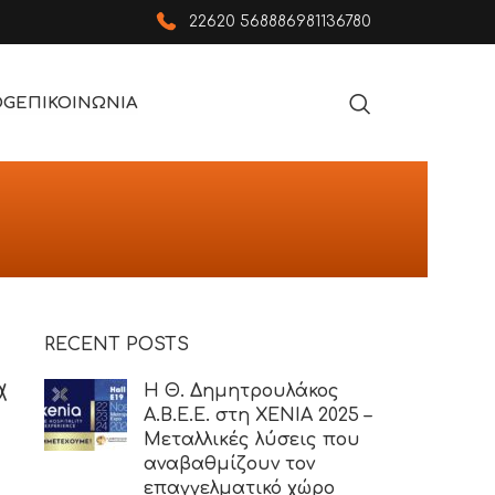
22620 56888
6981136780
OG
ΕΠΙΚΟΙΝΩΝΙΑ
RECENT POSTS
α
Η Θ. Δημητρουλάκος
Α.Β.Ε.Ε. στη XENIA 2025 –
Μεταλλικές λύσεις που
αναβαθμίζουν τον
επαγγελματικό χώρο