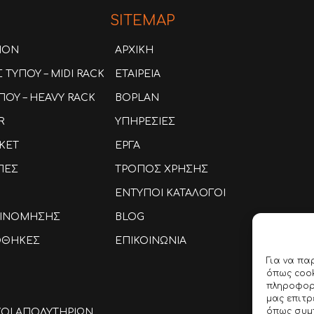
SITEMAP
ION
ΑΡΧΙΚΗ
ΤΥΠΟΥ – MIDI RACK
ΕΤΑΙΡΕΙΑ
ΟΥ – HEAVY RACK
BOPLAN
R
ΥΠΗΡΕΣΙΕΣ
KET
ΕΡΓΑ
ΠΕΣ
ΤΡΟΠΟΣ ΧΡΗΣΗΣ
ΕΝΤΥΠΟΙ ΚΑΤΑΛΟΓΟΙ
ΑΞΙΝΟΜΗΣΗΣ
BLOG
ΟΘΗΚΕΣ
ΕΠΙΚΟΙΝΩΝΙΑ
Για να πα
όπως cook
πληροφορί
μας επιτ
όπως συμ
ΚΟΙ ΑΠΟΔΥΤΗΡΙΩΝ