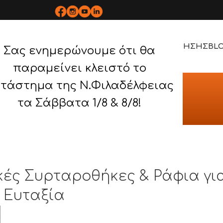
ΡΟΪΟΝΤΑ
BOPLAN
ΥΠΗΡΕΣΙΕΣ
ΕΡΓΑ
ΤΡΟΠΟΣ ΧΡΗΣΗΣ
BL
Σας ενημερώνουμε ότι θα
παραμείνει κλειστό το
Blog
τάστημα της Ν.Φιλαδέλφειας
Αρχική
/
Λύσεις Οργάνωσης
τα Σάββατα 1/8 & 8/8!
ΟΡΓΆΝΩΣΗΣ
κές Συρταροθήκες & Ράφια γι
 Ευταξία