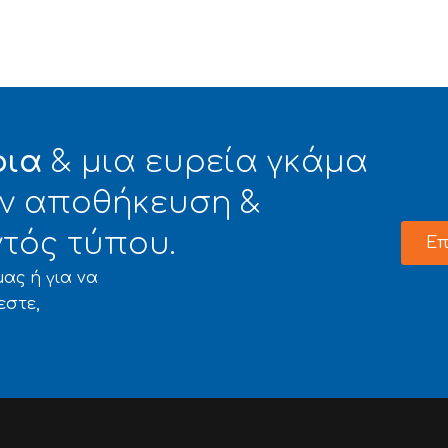
φια
& μια ευρεία γκάμα
την αποθήκευση &
τός τύπου.
Επ
ας ή για να
εστε,