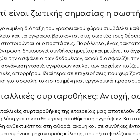
ατί είναι ζωτικής σημασίας η σωστ
γανωμένη διάταξη του γραφειακού χώρου συμβάλλει καθο
λεία και τα έγγραφα βρίσκονται στις σωστές τους θέσεις
ιστοποιούνται οι αποσπάσεις. Παράλληλα, ένας τακτοπο
έντρωση, δημιουργεί συνθήκες ηρεμίας και μειώνει το ά
χύει την ασφάλεια των δεδομένων, αφού διασφαλίζει τη
ή
οργάνωση ντοσιέ
, εγγράφων και λοιπών αρχείων παίζει
τικές απορρήτου. Ιδιαίτερα σε επιχειρήσεις που χειρίζο
κη για ασφαλή, τακτοποιημένη και εργονομικά προσαρμο
ταλλικές συρταροθήκες: Αντοχή, ασ
εταλλικές συρταροθήκες
της εταιρείας μας αποτελούν ιδ
ή λύση για την καθημερινή αποθήκευση εγγράφων. Κατα
λη ανθεκτικότητα στη φθορά, ακόμη και σε συνθήκες έντ
ματωμένους μηχανισμούς κύλισης, που εξασφαλίζουν ομαλ