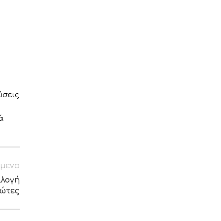
ύσεις
ά
μενο
ιλογή
ιώτες