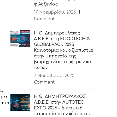
φιλοξενίας
17 Νοεμβρίου, 2025
1
Comment
Η Θ. Δημητρουλάκος
Α.Β.Ε.Ε. στη FOODTECH &
GLOBALPACK 2025 –
Καινοτομία και αξιοπιστία
στην υπηρεσία της
βιομηχανίας τροφίμων και
ποτών
7 Νοεμβρίου, 2025
1
Comment
αι
Η Θ. ΔΗΜΗΤΡΟΥΛΑΚΟΣ
τητα
Α.Β.Ε.Ε. στην AUTOTEC
τητα,
EXPO 2025 – Δυναμική
παρουσία στον κόσμο του