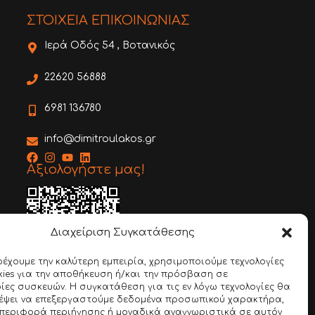
ΣΤΟΙΧΕΙΑ ΕΠΙΚΟΙΝΩΝΙΑΣ
Ιερά Οδός 54 , Βοτανικός
22620 56888
6981 136780
info@dimitroulakos.gr
Αξιολογήστε μας!
Διαχείριση Συγκατάθεσης
ρέχουμε την καλύτερη εμπειρία, χρησιμοποιούμε τεχνολογίες
ies για την αποθήκευση ή/και την πρόσβαση σε
Google Review
ες συσκευών. Η συγκατάθεση για τις εν λόγω τεχνολογίες θα
ρέψει να επεξεργαστούμε δεδομένα προσωπικού χαρακτήρα,
περιφορά περιήγησης ή μοναδικά αναγνωριστικά σε αυτόν