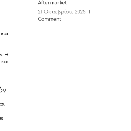
Aftermarket
21 Οκτωβρίου, 2025
1
Comment
 και
ν. Η
 και
όν
αι
με