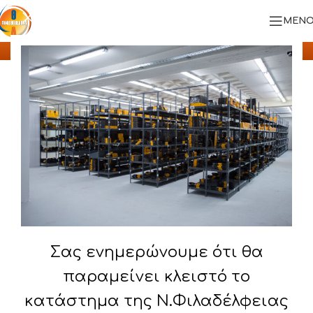
Blog
ΜΕΝΟ
Αρχική
/
Γενικά νέα
Show column
ΓΕΝΙΚΆ ΝΈΑ
Πολιτική για την καταπολέμηση της Βίας
και της Παρενόχλησης
Σας ενημερώνουμε ότι θα
παραμείνει κλειστό το
κατάστημα της Ν.Φιλαδέλφειας