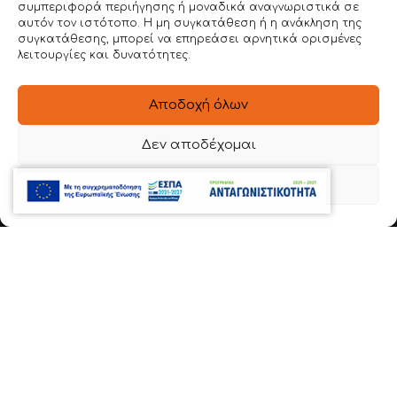
ΕΤΑΙΡΕΙΑ
συμπεριφορά περιήγησης ή μοναδικά αναγνωριστικά σε
αυτόν τον ιστότοπο. Η μη συγκατάθεση ή η ανάκληση της
BOPLAN
συγκατάθεσης, μπορεί να επηρεάσει αρνητικά ορισμένες
λειτουργίες και δυνατότητες.
ΥΠΗΡΕΣΙΕΣ
ΕΡΓΑ
Αποδοχή όλων
ΤΡΟΠΟΣ ΧΡΗΣΗΣ
Δεν αποδέχομαι
ΕΝΤΥΠΟΙ ΚΑΤΑΛΟΓΟΙ
Προβολή προτιμήσεων
BLOG
ΕΠΙΚΟΙΝΩΝΙΑ
ΣΤΟΙΧΕΙΑ ΕΠΙΚΟΙΝΩΝΙΑΣ
Ιερά Οδός 54 , Βοτανικός
22620 56888
6981 136780