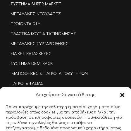
ΣΥΣΤΗΜΑ SUPER MARKET
ΜΕΤΑΛΛΙΚΕΣ ΝΤΟΥΛΑΠΕΣ
ΠΡΟΪΟΝΤΑ D.I.Y.
ΠΛΑΣΤΙΚΑ ΚΟΥΤΙΑ ΤΑΞΙΝΟΜΗΣΗΣ
ΜΕΤΑΛΛΙΚΕΣ ΣΥΡΤΑΡΟΘΗΚΕΣ
ΕΙΔΙΚΕΣ ΚΑΤΑΣΚΕΥΕΣ
ΣΥΣΤΗΜΑ DEMI RACK
ΙΜΑΤΙΟΘΗΚΕΣ & ΠΑΓΚΟΙ ΑΠΟΔΥΤΗΡΙΩΝ
ΠΑΓΚΟΙ ΕΡΓΑΣΙΑΣ
INOX DEMI-RACK
Διαχείριση Συγκατάθεσης
Για να παρέχουμε την καλύτερη εμπειρία, χρησιμοποιούμε
SITEMAP
τεχνολογίες όπως cookies για την αποθήκευση ή/και την
πρόσβαση σε πληροφορίες συσκευών. Η συγκατάθεση για
ΑΡΧΙΚΗ
τις εν λόγω τεχνολογίες θα μας επιτρέψει να
επεξεργαστούμε δεδομένα προσωπικού χαρακτήρα, όπως