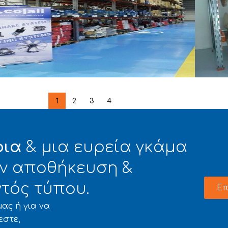
Y RACK/ΒΑΡΕΟΣ ΤΥΠΟΥ
HEAVY
1
2
3
4
ΤΟΡΑΣ ΚΩΝ/ΝΟΣ ΚΑΙ ΣΙΑ Ο.Ε.
ΠΑΠΠ
φια
& μια ευρεία γκάμα
την αποθήκευση &
τός τύπου.
Επ
ας ή για να
εστε,