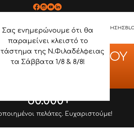
ΡΟΪΟΝΤΑ
BOPLAN
ΥΠΗΡΕΣΙΕΣ
ΕΡΓΑ
ΤΡΟΠΟΣ ΧΡΗΣΗΣ
BL
Σας ενημερώνουμε ότι θα
παραμείνει κλειστό το
τάστημα της Ν.Φιλαδέλφειας
RACK/ΒΑΡΕΟΣ ΤΥΠΟΥ
τα Σάββατα 1/8 & 8/8!
χική
/
HEAVY RACK/ΒΑΡΕΟΣ ΤΥΠΟΥ
50.000
+
οποιημένοι πελάτες. Ευχαριστούμε!