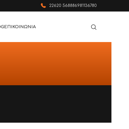
22620 56888
6981136780
OG
ΕΠΙΚΟΙΝΩΝΙΑ