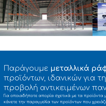
VY RACK/ΒΑΡΕΟΣ ΤΥΠΟΥ
HEAV
ΝΤΖΗΣ ΕΜΠΟΡΙΚΗ Α.Ε.Β.Ε.
ΜΑΣ
Παράγουμε
μεταλλικά ρά
προϊόντων, ιδανικών για 
προβολή αντικειμένων παν
Για οποιαδήποτε απορία σχετικά με τα προϊόντα μ
κάνετε την παραγγελία των προϊόντων που χρειάζ