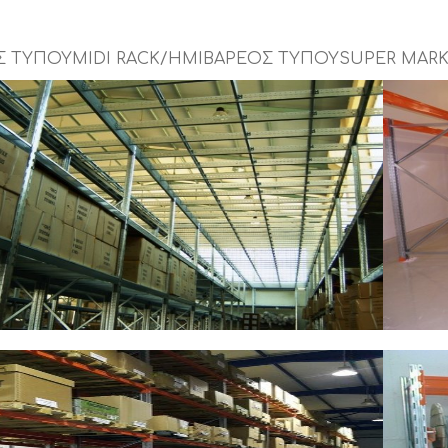
Σ ΤΥΠΟΥ
MIDI RACK/ΗΜΙΒΑΡΕΟΣ ΤΥΠΟΥ
SUPER MAR
Y RACK/ΒΑΡΕΟΣ ΤΥΠΟΥ
HEAVY
ΒΑΞ Α.Ε. – ΕΜΠΟΡΙΟ ΟΙΚΙΑΚΟΥ
Ε.Γ.
ΠΛΙΣΜΟΥ
ΑΛΛ