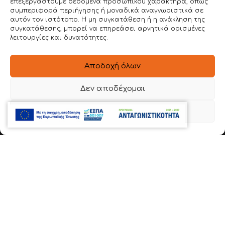
ΣΥΣΤΗΜΑ DEMI RACK
επεξεργαστούμε δεδομένα προσωπικού χαρακτήρα, όπως
συμπεριφορά περιήγησης ή μοναδικά αναγνωριστικά σε
ΙΜΑΤΙΟΘΗΚΕΣ & ΠΑΓΚΟΙ ΑΠΟΔΥΤΗΡΙΩΝ
αυτόν τον ιστότοπο. Η μη συγκατάθεση ή η ανάκληση της
συγκατάθεσης, μπορεί να επηρεάσει αρνητικά ορισμένες
ΠΑΓΚΟΙ ΕΡΓΑΣΙΑΣ
λειτουργίες και δυνατότητες.
INOX DEMI-RACK
Αποδοχή όλων
SITEMAP
Δεν αποδέχομαι
ΑΡΧΙΚΗ
Προβολή προτιμήσεων
ΕΤΑΙΡΕΙΑ
BOPLAN
ΥΠΗΡΕΣΙΕΣ
ΕΡΓΑ
ΤΡΟΠΟΣ ΧΡΗΣΗΣ
ΕΝΤΥΠΟΙ ΚΑΤΑΛΟΓΟΙ
BLOG