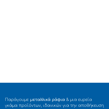
Παράγουμε
μεταλλικά ράφια
& μια ευρεία
γκάμα προϊόντων, ιδανικών για την αποθήκευση