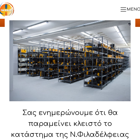
Blog
ΜΕΝΟ
Αρχική
/
Συμμετοχή σε εκθέσεις
Show column
ΣΥΜΜΕΤΟΧΉ ΣΕ ΕΚΘΈΣΕΙΣ
ΕΚΘΕΣΗ SUPER MARKET, MINI MARKET KAI
ΠΕΡΙΠΤΕΡΟ 2015
Σας προσκαλούμε στην 4η Έκθεση Super Market, Mini
Market & Περίπτερο που θα πραγματοποιηθεί 23-25
Οκτωβρίου 2015 στο εκθεσιακό κέντρο Metropolitan
Expo στο Αεροδρόμιο Ελ. Βενιζέλος. Θα βρισκόμαστε
στην αίθουσα 3, Διάδρομος Δ με αριθμό 6!
Σας ενημερώνουμε ότι θα
παραμείνει κλειστό το
Επόμενο
Προηγούμενο
κατάστημα της Ν.Φιλαδέλφειας