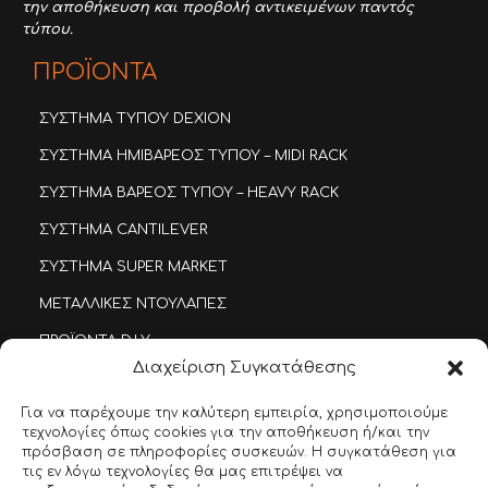
την αποθήκευση και προβολή αντικειμένων παντός
τύπου.
ΠΡΟΪΟΝΤΑ
ΣΥΣΤΗΜΑ ΤΥΠΟΥ DEXION
ΣΥΣΤΗΜΑ ΗΜΙΒΑΡΕΟΣ ΤΥΠΟΥ – MIDI RACK
ΣΥΣΤΗΜΑ ΒΑΡΕΟΣ ΤΥΠΟΥ – HEAVY RACK
ΣΥΣΤΗΜΑ CANTILEVER
ΣΥΣΤΗΜΑ SUPER MARKET
ΜΕΤΑΛΛΙΚΕΣ ΝΤΟΥΛΑΠΕΣ
ΠΡΟΪΟΝΤΑ D.I.Y.
Διαχείριση Συγκατάθεσης
ΠΛΑΣΤΙΚΑ ΚΟΥΤΙΑ ΤΑΞΙΝΟΜΗΣΗΣ
Για να παρέχουμε την καλύτερη εμπειρία, χρησιμοποιούμε
ΜΕΤΑΛΛΙΚΕΣ ΣΥΡΤΑΡΟΘΗΚΕΣ
τεχνολογίες όπως cookies για την αποθήκευση ή/και την
ΕΙΔΙΚΕΣ ΚΑΤΑΣΚΕΥΕΣ
πρόσβαση σε πληροφορίες συσκευών. Η συγκατάθεση για
τις εν λόγω τεχνολογίες θα μας επιτρέψει να