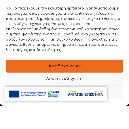
ΕΙΔΙΚΕΣ ΚΑΤΑΣΚΕΥΕΣ
Για να παρέχουμε την καλύτερη εμπειρία, χρησιμοποιούμε
τεχνολογίες όπως cookies για την αποθήκευση ή/και την
ΣΥΣΤΗΜΑ DEMI RACK
πρόσβαση σε πληροφορίες συσκευών. Η συγκατάθεση για
τις εν λόγω τεχνολογίες θα μας επιτρέψει να
ΙΜΑΤΙΟΘΗΚΕΣ & ΠΑΓΚΟΙ ΑΠΟΔΥΤΗΡΙΩΝ
επεξεργαστούμε δεδομένα προσωπικού χαρακτήρα, όπως
ΠΑΓΚΟΙ ΕΡΓΑΣΙΑΣ
συμπεριφορά περιήγησης ή μοναδικά αναγνωριστικά σε
αυτόν τον ιστότοπο. Η μη συγκατάθεση ή η ανάκληση της
INOX DEMI-RACK
συγκατάθεσης, μπορεί να επηρεάσει αρνητικά ορισμένες
λειτουργίες και δυνατότητες.
SITEMAP
Αποδοχή όλων
ΑΡΧΙΚΗ
Δεν αποδέχομαι
ΕΤΑΙΡΕΙΑ
Προβολή προτιμήσεων
BOPLAN
ΥΠΗΡΕΣΙΕΣ
ΕΡΓΑ
ΤΡΟΠΟΣ ΧΡΗΣΗΣ