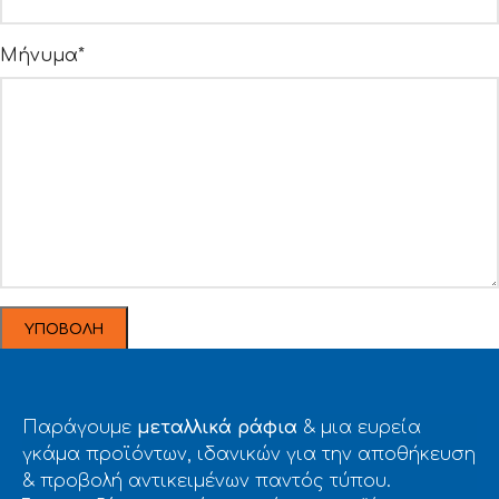
Μήνυμα*
Παράγουμε
μεταλλικά ράφια
& μια ευρεία
γκάμα προϊόντων, ιδανικών για την αποθήκευση
& προβολή αντικειμένων παντός τύπου.