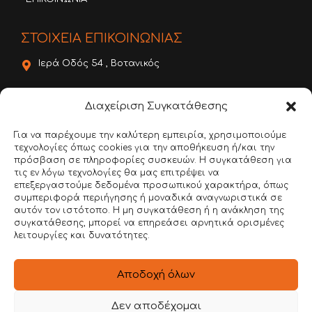
ΣΤΟΙΧΕΙΑ ΕΠΙΚΟΙΝΩΝΙΑΣ
Ιερά Οδός 54 , Βοτανικός
22620 56888
Διαχείριση Συγκατάθεσης
6981 136780
Για να παρέχουμε την καλύτερη εμπειρία, χρησιμοποιούμε
τεχνολογίες όπως cookies για την αποθήκευση ή/και την
info@dimitroulakos.gr
πρόσβαση σε πληροφορίες συσκευών. Η συγκατάθεση για
τις εν λόγω τεχνολογίες θα μας επιτρέψει να
Αξιολογήστε μας!
επεξεργαστούμε δεδομένα προσωπικού χαρακτήρα, όπως
συμπεριφορά περιήγησης ή μοναδικά αναγνωριστικά σε
αυτόν τον ιστότοπο. Η μη συγκατάθεση ή η ανάκληση της
συγκατάθεσης, μπορεί να επηρεάσει αρνητικά ορισμένες
λειτουργίες και δυνατότητες.
Αποδοχή όλων
Google Review
Δεν αποδέχομαι