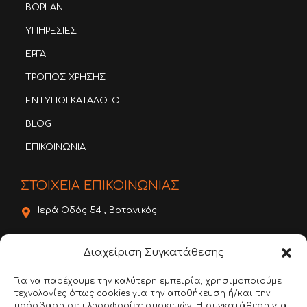
BOPLAN
ΥΠΗΡΕΣΙΕΣ
ΕΡΓΑ
ΤΡΟΠΟΣ ΧΡΗΣΗΣ
ΕΝΤΥΠΟΙ ΚΑΤΑΛΟΓΟΙ
BLOG
ΕΠΙΚΟΙΝΩΝΙΑ
ΣΤΟΙΧΕΙΑ ΕΠΙΚΟΙΝΩΝΙΑΣ
Ιερά Οδός 54 , Βοτανικός
22620 56888
Διαχείριση Συγκατάθεσης
6981 136780
Για να παρέχουμε την καλύτερη εμπειρία, χρησιμοποιούμε
τεχνολογίες όπως cookies για την αποθήκευση ή/και την
info@dimitroulakos.gr
πρόσβαση σε πληροφορίες συσκευών. Η συγκατάθεση για