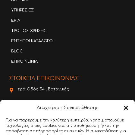
BOPLAN
ΥΠΗΡΕΣΙΕΣ
ΕΡΓΑ
ΤΡΟΠΟΣ ΧΡΗΣΗΣ
ΕΝΤΥΠΟΙ ΚΑΤΑΛΟΓΟΙ
BLOG
ΕΠΙΚΟΙΝΩΝΙΑ
ΣΤΟΙΧΕΙΑ ΕΠΙΚΟΙΝΩΝΙΑΣ
Ιερά Οδός 54 , Βοτανικός
22620 56888
Διαχείριση Συγκατάθεσης
6981 136780
Για να παρέχουμε την καλύτερη εμπειρία, χρησιμοποιούμε
τεχνολογίες όπως cookies για την αποθήκευση ή/και την
info@dimitroulakos.gr
πρόσβαση σε πληροφορίες συσκευών. Η συγκατάθεση για