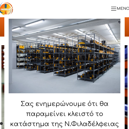
ΜΕΝΟ
Αρχική σελίδα
/
ΠΡΟΪΟΝΤΑ
/
ΣΥΣΤΗΜΑ ΙΜΙΒΑΡΕΩΣ ΤΥΠΟΥ – MIDI RACK
Σας ενημερώνουμε ότι θα
παραμείνει κλειστό το
κατάστημα της Ν.Φιλαδέλφειας