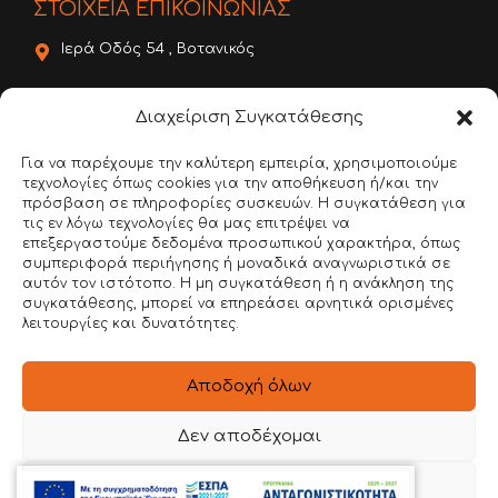
ΣΤΟΙΧΕΙΑ ΕΠΙΚΟΙΝΩΝΙΑΣ
Ιερά Οδός 54 , Βοτανικός
22620 56888
Διαχείριση Συγκατάθεσης
6981 136780
Για να παρέχουμε την καλύτερη εμπειρία, χρησιμοποιούμε
τεχνολογίες όπως cookies για την αποθήκευση ή/και την
info@dimitroulakos.gr
πρόσβαση σε πληροφορίες συσκευών. Η συγκατάθεση για
τις εν λόγω τεχνολογίες θα μας επιτρέψει να
Αξιολογήστε μας!
επεξεργαστούμε δεδομένα προσωπικού χαρακτήρα, όπως
συμπεριφορά περιήγησης ή μοναδικά αναγνωριστικά σε
αυτόν τον ιστότοπο. Η μη συγκατάθεση ή η ανάκληση της
συγκατάθεσης, μπορεί να επηρεάσει αρνητικά ορισμένες
λειτουργίες και δυνατότητες.
Αποδοχή όλων
Google Review
Δεν αποδέχομαι
Προβολή προτιμήσεων
© 2026 Θ. ΔΗΜΗΤΡΟΥΛΑΚΟΣ Α.Β.Ε.Ε. | All Rights