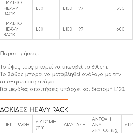
ΠΛΑΙΣΙΟ
HEAVY
L80
L100
97
550
RACK
ΠΛΑΙΣΙΟ
HEAVY
L80
L100
97
600
RACK
Παρατηρήσεις:
Το ύψος τους μπορεί να υπερβεί τα 600cm.
Το βάθος μπορεί να μεταβληθεί ανάλογα με την
αποθηκευτική ανάγκη.
Για μεγάλες απαιτήσεις υπάρχει και διατομή L120.
ΔΟΚΙΔΕΣ HEAVY RACK
ΑΝΤΟΧΗ
ΔΙΑΤΟΜΗ
ΠΕΡΙΓΡΑΦΗ
ΔΙΑΣΤΑΣΗ
ΑΝΑ
ΑΠ
(mm)
ΖΕΥΓΟΣ (kg)