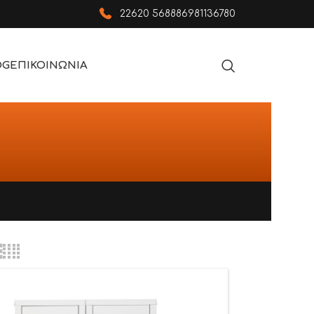
22620 56888
6981136780
OG
ΕΠΙΚΟΙΝΩΝΙΑ