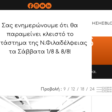
ΡΟΪΟΝΤΑ
BOPLAN
ΥΠΗΡΕΣΙΕΣ
ΕΡΓΑ
ΤΡΟΠΟΣ ΧΡΗΣΗΣ
BL
Σας ενημερώνουμε ότι θα
παραμείνει κλειστό το
IMITROULAKOS
τάστημα της Ν.Φιλαδέλφειας
τα Σάββατα 1/8 & 8/8!
Αρχική σελίδα
/
DIMITROULAKOS
ουμε
στην
Ελλάδα,
δυναμώνουμε
την
Ελλάδα.
Προβολή
9
12
18
24