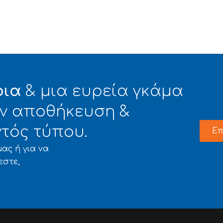
φια
& μια ευρεία γκάμα
την αποθήκευση &
τός τύπου.
Επ
ας ή για να
εστε,