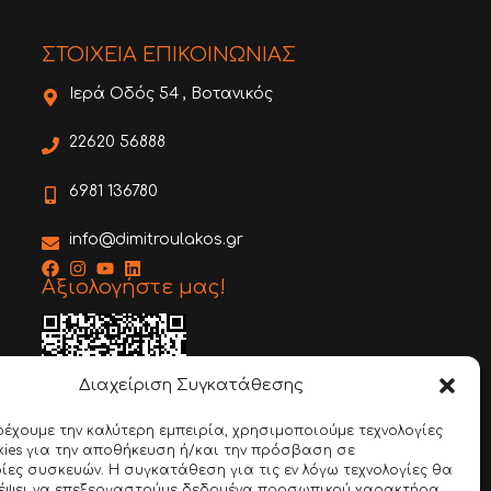
ΣΤΟΙΧΕΙΑ ΕΠΙΚΟΙΝΩΝΙΑΣ
Ιερά Οδός 54 , Βοτανικός
22620 56888
6981 136780
info@dimitroulakos.gr
Αξιολογήστε μας!
Διαχείριση Συγκατάθεσης
ρέχουμε την καλύτερη εμπειρία, χρησιμοποιούμε τεχνολογίες
ies για την αποθήκευση ή/και την πρόσβαση σε
Google Review
ες συσκευών. Η συγκατάθεση για τις εν λόγω τεχνολογίες θα
ρέψει να επεξεργαστούμε δεδομένα προσωπικού χαρακτήρα,